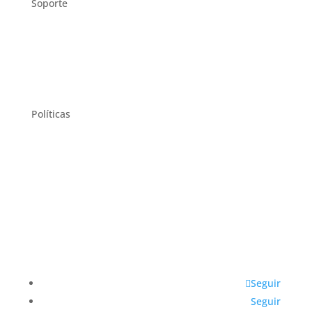
Soporte
Preguntas frecuentes
Contáctanos
Políticas
Terminos y Condiciones
Politica de Privacidad
Politica de Cookies
Seguir
Seguir