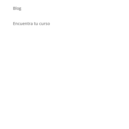
Blog
Encuentra tu curso
Privado
Intensivo
Semi Intensivo
Regular
Corporativo
Ciudadania