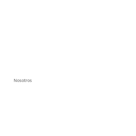
Nosotros
Nuestra historia
Metodología
Testimonios