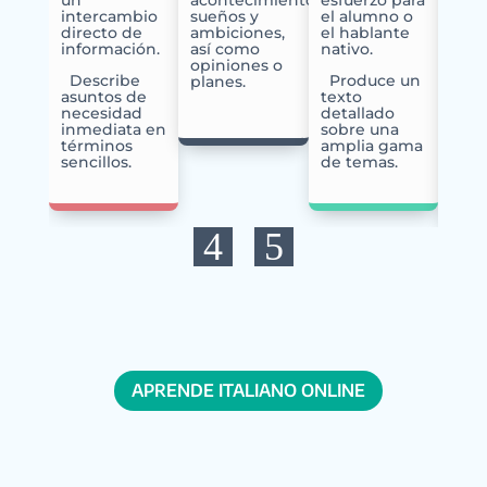
un
acontecimientos,
esfuerzo para
socia
intercambio
sueños y
el alumno o
aca
directo de
ambiciones,
el hablante
o
información.
así como
nativo.
prof
opiniones o
Describe
Produce un
planes.
asuntos de
texto
C
necesidad
detallado
text
inmediata en
sobre una
estr
términos
amplia gama
y de
sencillos.
de temas.
sobr
comp
APRENDE ITALIANO ONLINE