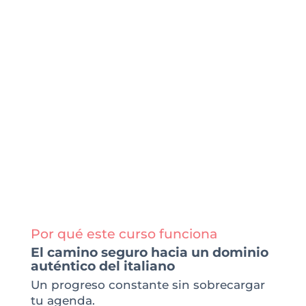
Profesores nativos de italiano
Grupos reducidos (entre 5 y 8 alumnos)
Grabaciones y materiales incluidos
EMPIEZA A APRENDER ITALIANO
Por qué este curso funciona
El camino seguro hacia un dominio
auténtico del italiano
Un progreso constante sin sobrecargar
tu agenda.