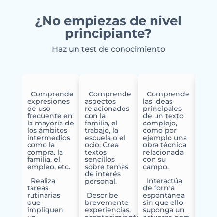
¿No empiezas de nivel
principiante?
Haz un test de conocimiento
Comprende
Comprende
Comprende
expresiones
aspectos
las ideas
Com
de uso
relacionados
principales
una 
frecuente en
con la
de un texto
gam
la mayoría de
familia, el
complejo,
text
los ámbitos
trabajo, la
como por
conv
intermedios
escuela o el
ejemplo una
más 
como la
ocio. Crea
obra técnica
exig
compra, la
textos
relacionada
familia, el
sencillos
con su
E
empleo, etc.
sobre temas
campo.
idea
de interés
busc
Realiza
Interactúa
personal.
dema
tareas
de forma
Utili
rutinarias
Describe
espontánea
efic
que
brevemente
sin que ello
la l
impliquen
experiencias,
suponga un
situ