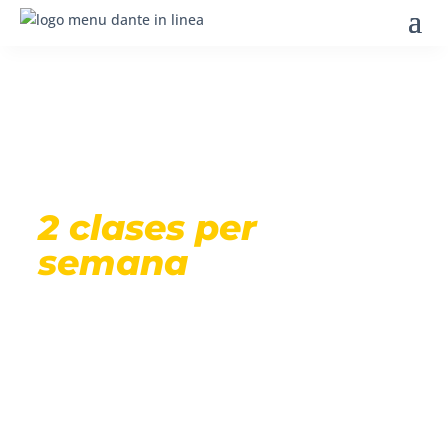
Curso Grupal · Constante y Coherente
Aprende Italiano
a tu paso —
2 clases per
semana
Clases Online en vivo, con profesores nativos.
Grupos reducidos de entre 5 y 8 alumnos, de 50
minutos cada una, dos veces por semana.
2 clases en directo a la semana
Clases de 50 minutos