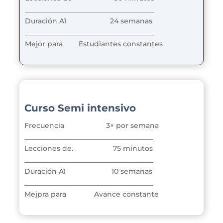
_____________________________________
Duración A1
24 semanas
_____________________________________
Mejor para
Estudiantes constantes
Curso Semi intensivo
Frecuencia 3
× por semana
_____________________________________
Lecciones de. 75
minutos
_____________________________________
Duración A1 10
semanas
_____________________________________
Mejpra para Avance constante