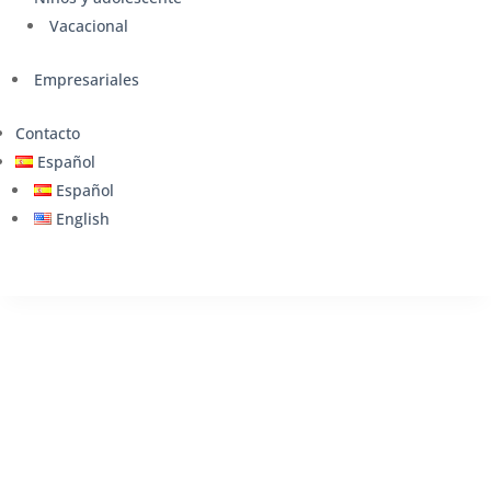
Vacacional
Empresariales
Contacto
Español
Español
English
Escuela de Italiano Online
Empieza a hablar italiano con
confianza desde la primera clase