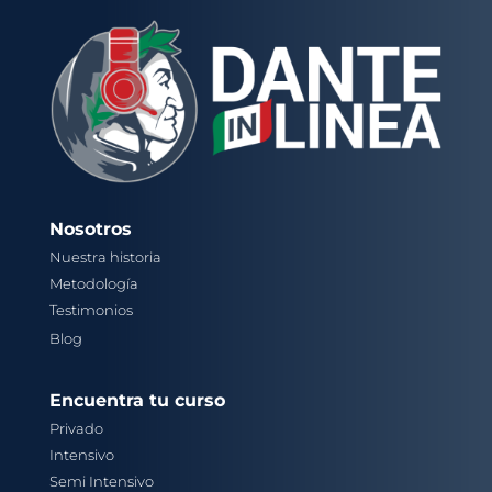
Nosotros
Nuestra historia
Metodología
Testimonios
Blog
Encuentra tu curso
Privado
Intensivo
Semi Intensivo