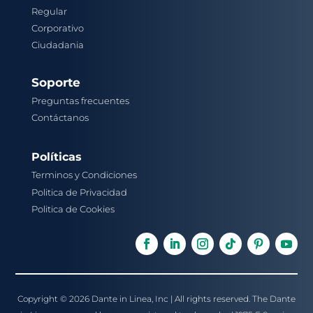
Regular
Corporativo
Ciudadania
Soporte
Preguntas frecuentes
Contáctanos
Políticas
Terminos y Condiciones
Politica de Privacidad
Politica de Cookies
Copyright © 2026 Dante in Linea, Inc | All rights reserved. The Dante