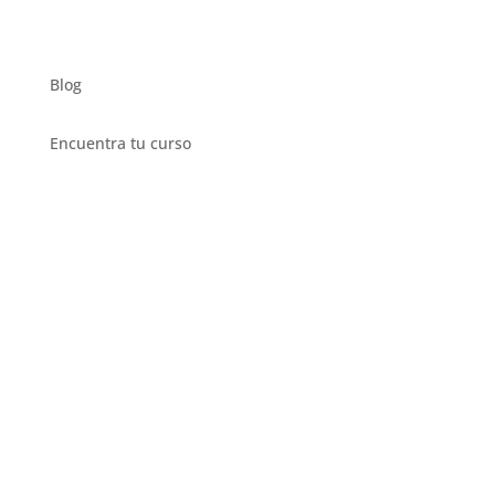
Testimonios
Blog
Encuentra tu curso
Privado
Intensivo
Semi Intensivo
Regular
Corporativo
Ciudadania