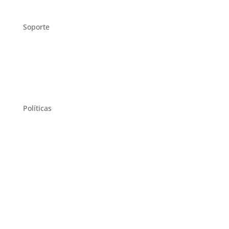
Soporte
Preguntas frecuentes
Contáctanos
Políticas
Terminos y Condiciones
Politica de Privacidad
Politica de Cookies