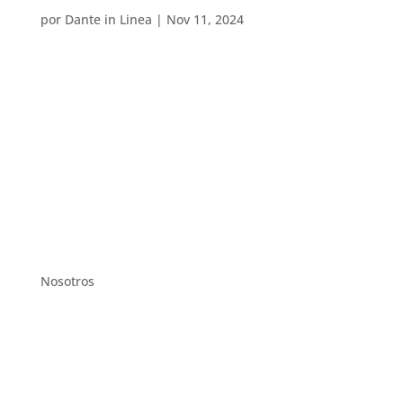
por
Dante in Linea
|
Nov 11, 2024
Nosotros
Nuestra historia
Metodología